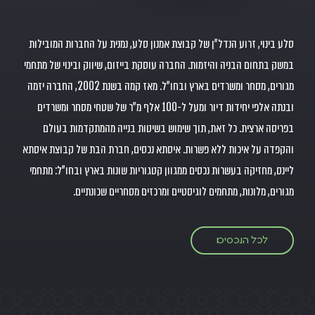
סלע בינוי, זרוע הנדל"ן של קבוצת אמנון סלע, נמנית על החברות המובילות
במשק בתחום הבניה והיזמות. החברה עוסקת בייזום, שיווק ובינוי של מתחמי
מגורים, מסחר ומשרדים בארץ ובחו"ל. מאז קמה בשנת 2002, החברה יזמה
ובנתה אלפי יחידות דיור ומעל ל-100 אלף מ"ר של שטחי מסחר ומשרדים
בפריסה ארצית. כל זאת, תוך שימוש בשיטות בנייה מהמתקדמות בעולם
והקפדה על איכות ללא פשרות. איסתא נכסים, חברת הבת של קבוצת איסתא
ליינס, מחזיקה בעשרות נכסים ממגוון קטגוריות שונות בארץ ובחו"ל: מתחמי
מגורים, מלונות, מתחמים לוגיסטיים ומרכזים מסחריים שכונתיים.
לכל הנכסים