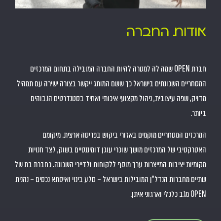
אודות החברה
חברת OPEN שמה לה למטרה להיות החברה המובילה בתחום המרכזים
המסחריים השכונתים בישראל כך ששם המותג ייקשר בצורה ישירה עם תמהיל
מדויק, שפה עיצובית, ניהול מקצועי איכותי ואחיד בסטנדרטים הגבוהים
ביותר.
המרכזים המסחריים מוקמים באזורי ביקוש בפריסה ארצית. מיקומם
האטרקטיבי של המרכזים מושך שוכרי עוגן דומיננטיים בשוק, לצד חנויות
מקומיות יציבות המייצרות ערך מוסף ללקוחות ולדיירי השכונה. כחברת בת של
שתיים מחברות הנדל"ן המובילות בישראל – סלע בינוי ואיסתא נכסים – נהנית
OPEN מגב כלכלי וארגוני איתן.