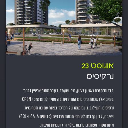
אוגוסט 23
נרקיסים
בדרום־מזרח ראשון לציון, היכן שעמד בעבר מחנה צריפין נבנית
בימים אלו שכונת נרקיסים המודרנית בה עתיד לקום מרכז OPEN
נרקיסים. השילוב בין מיקומו של המרכז בפתח שכונה הטרוגנית
ויציבה, לבין קרבתו לעורקי תנועה מרכזיים (כבישים 4, 44 ו-431)
מזמן מסחר מפותח, תרבות בילוי והזדמנויות מניבות.